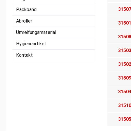
3150
Packband
Abroller
3150
Umreifungsmaterial
3150
Hygieneartikel
3150
Kontakt
3150
3150
3150
3151
3150