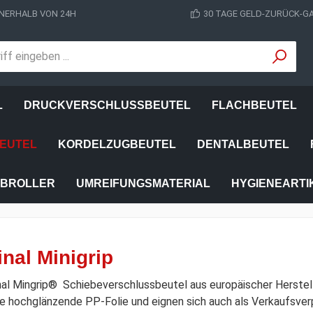
NERHALB VON 24H
30 TAGE GELD-ZURÜCK-G
L
DRUCKVERSCHLUSSBEUTEL
FLACHBEUTEL
EUTEL
KORDELZUGBEUTEL
DENTALBEUTEL
BROLLER
UMREIFUNGSMATERIAL
HYGIENEARTI
inal Minigrip
inal Mingrip® Schiebeverschlussbeutel aus europäischer Herste
re hochglänzende PP-Folie und eignen sich auch als Verkaufsver