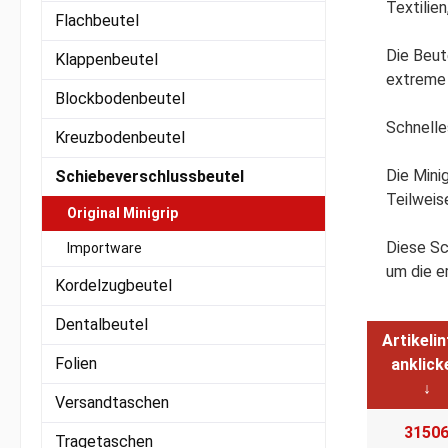
Textilie
Flachbeutel
Die Beut
Klappenbeutel
extreme 
Blockbodenbeutel
Schnelle
Kreuzbodenbeutel
Die Mini
Schiebeverschlussbeutel
Teilweis
Original Minigrip
Diese Sc
Importware
um die e
Kordelzugbeutel
Dentalbeutel
Artikeli
Folien
anklick
↓
Versandtaschen
3150
Tragetaschen