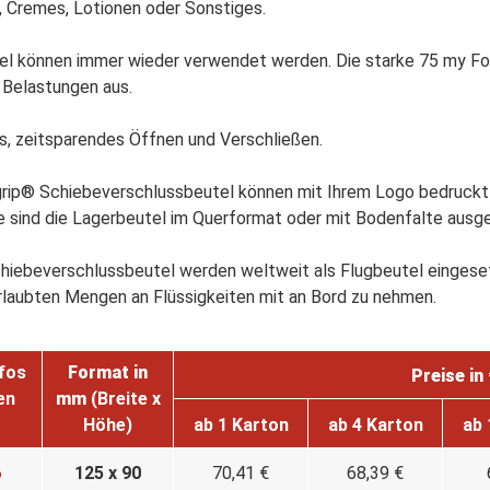
n, Cremes, Lotionen oder Sonstiges.
el können immer wieder verwendet werden. Die starke 75 my Fol
Belastungen aus.
s, zeitsparendes Öffnen und Verschließen.
grip® Schiebeverschlussbeutel können mit Ihrem Logo bedruckt
e sind die Lagerbeutel im Querformat oder mit Bodenfalte ausg
hiebeverschlussbeutel werden weltweit als Flugbeutel eingese
rlaubten Mengen an Flüssigkeiten mit an Bord zu nehmen.
nfos
Format in
Preise in 
en
mm
(Breite x
Höhe)
ab 1 Karton
ab 4 Karton
ab 
6
125 x 90
70,41 €
68,39 €