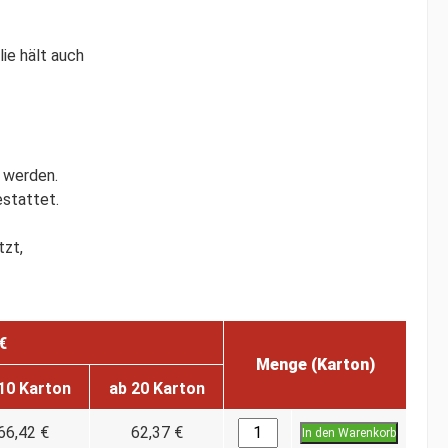
ie hält auch
 werden.
estattet.
tzt,
€
Menge (Karton)
10 Karton
ab 20 Karton
66,42 €
62,37 €
In den Warenkorb