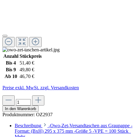
Anzahl
Stückpreis
Bis
4
51,40 €
Bis
9
49,80 €
Ab
10
46,70 €
Preise exkl. MwSt. zzgl. Versandkosten
In den Warenkorb
Produktnummer:
OZ2937
Beschreibung
-Owo-Zet-Versandtaschen aus Graupappe -
Format: (BxH) 295 x 375 mm -Größe 5 -VPE = 100 Stück
Mehr