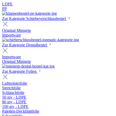
LDPE
PP
Zur Kategorie Schiebeverschlussbeutel
Original Minigrip
Importware
Zur Kategorie Dentalbeutel
Importware
Original Minigrip
Zur Kategorie Folien
Luftpolsterfolie
Stretchfolie
Schlauchfolie
50 my - LDPE
80 my - LDPE
100 my - LDPE
Paletten-Deckblattfolie
Schaumfolie