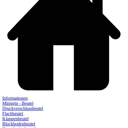
Informationen
Minigrip - Beutel
Druckverschlussbeutel
Flachbeutel
Klappenbeutel
Blockbodenbeutel