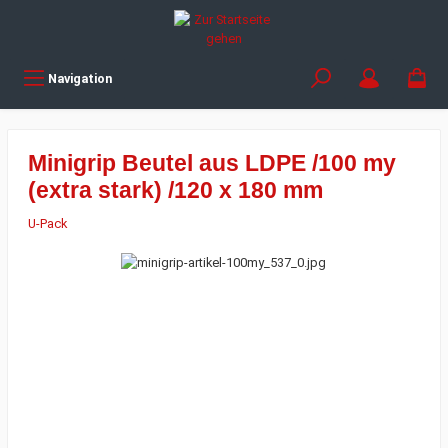
Navigation
Minigrip Beutel aus LDPE /100 my
(extra stark) /120 x 180 mm
U-Pack