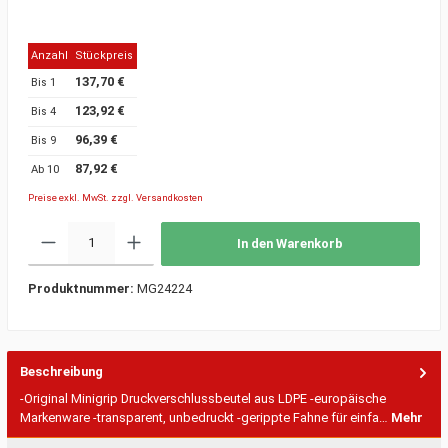
Anzahl
Stückpreis
137,70 €
Bis
1
123,92 €
Bis
4
96,39 €
Bis
9
87,92 €
Ab
10
Preise exkl. MwSt. zzgl. Versandkosten
In den Warenkorb
Produktnummer:
MG24224
Beschreibung
-Original Minigrip Druckverschlussbeutel aus LDPE -europäische
Markenware -transparent, unbedruckt -gerippte Fahne für einfa…
Mehr