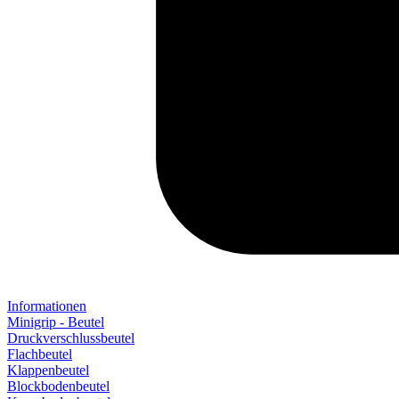
Informationen
Minigrip - Beutel
Druckverschlussbeutel
Flachbeutel
Klappenbeutel
Blockbodenbeutel