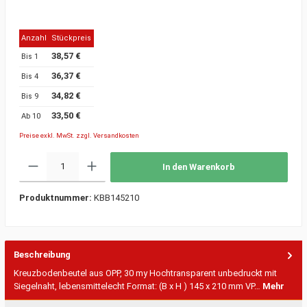
Anzahl
Stückpreis
38,57 €
Bis
1
36,37 €
Bis
4
34,82 €
Bis
9
33,50 €
Ab
10
Preise exkl. MwSt. zzgl. Versandkosten
In den Warenkorb
Produktnummer:
KBB145210
Beschreibung
Kreuzbodenbeutel aus OPP, 30 my Hochtransparent unbedruckt mit
Siegelnaht, lebensmittelecht Format: (B x H ) 145 x 210 mm VP…
Mehr